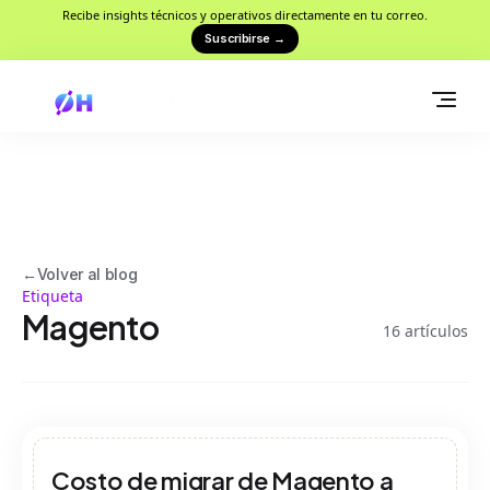
Recibe insights técnicos y operativos directamente en tu correo.
Suscribirse
→
←
Volver al blog
Etiqueta
Magento
16
artículos
Costo de migrar de Magento a