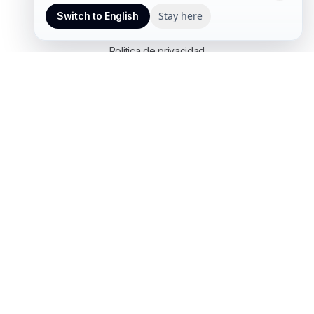
Stay here
Switch to English
Links útiles
Politica de privacidad
Ingresar a mi cuenta
Asesoria gratuita
EQUIPO CERTIFICADO
Expertise en commerce, cloud y
operaciones