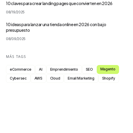
10 claves para crear landing pages que convierten en 2026
08/19/2025
10 ideas para lanzar una tienda online en 2026 con bajo
presupuesto
08/09/2025
MÁS TAGS
Magento
eCommerce
AI
Emprendimiento
SEO
Cybersec
AWS
Cloud
Email Marketing
Shopify