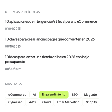
ÚLTIMOS ARTÍCULOS
10 aplicaciones de Inteligencia Artificial para tu eCommerce
01/04/2025
10 claves para crear landing pages que convierten en 2026
08/19/2025
10 ideas para lanzar una tienda online en 2026 con bajo
presupuesto
08/09/2025
MÁS TAGS
Emprendimiento
eCommerce
AI
SEO
Magento
Cybersec
AWS
Cloud
Email Marketing
Shopify