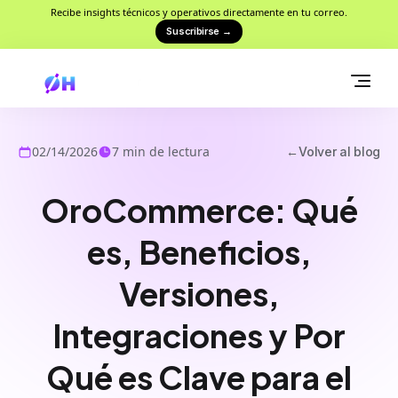
Recibe insights técnicos y operativos directamente en tu correo.
Suscribirse
→
02/14/2026
7
min de lectura
←
Volver al blog
OroCommerce: Qué
es, Beneficios,
Versiones,
Integraciones y Por
Qué es Clave para el