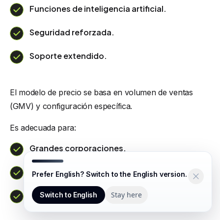
Funciones de inteligencia artificial.
Seguridad reforzada.
Soporte extendido.
El modelo de precio se basa en volumen de ventas
(GMV) y configuración específica.
Es adecuada para:
Grandes corporaciones.
Operaciones multinacionales.
Prefer English? Switch to the English version.
Empresas con alta complejidad operativa.
Stay here
Switch to English