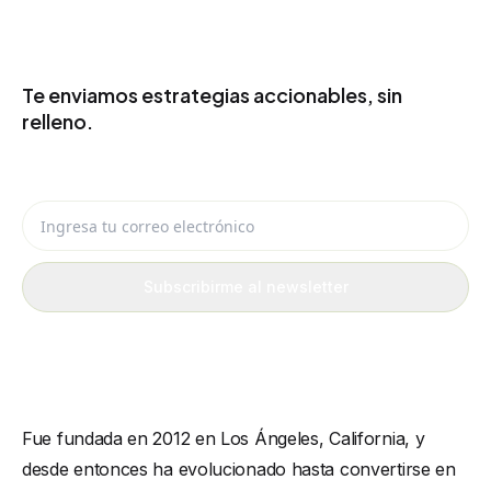
SIGUE RECIBIENDO IDEAS UTILES
Te enviamos estrategias accionables, sin
relleno.
Recibe por email ideas de eCommerce, IA y automatización que
puedes aplicar en tu negocio.
Ingresa tu correo electrónico
Subscribirme al newsletter
Fue fundada en 2012 en Los Ángeles, California, y
desde entonces ha evolucionado hasta convertirse en