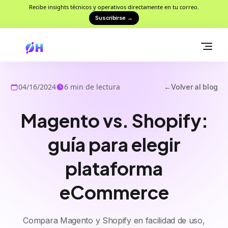
Recibe insights técnicos y operativos directamente en tu correo.
Suscribirse
→
04/16/2024
6
min de lectura
←
Volver al blog
Magento vs. Shopify:
guía para elegir
plataforma
eCommerce
Compara Magento y Shopify en facilidad de uso,