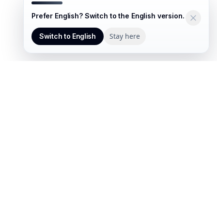
Prefer English? Switch to the English version.
Contacto
WhatsApp
Stay here
Switch to English
Links útiles
Politica de privacidad
Ingresar a mi cuenta
Asesoria gratuita
EQUIPO CERTIFICADO
Expertise en commerce, cloud y
operaciones