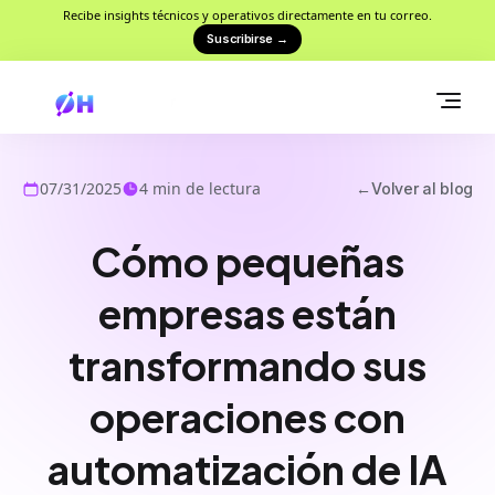
Recibe insights técnicos y operativos directamente en tu correo.
Suscribirse
→
07/31/2025
4
min de lectura
←
Volver al blog
Cómo pequeñas
empresas están
transformando sus
operaciones con
automatización de IA