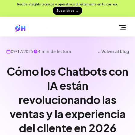
Recibe insights técnicos y operativos directamente en tu correo.
Suscribirse
→
09/17/2025
4
min de lectura
←
Volver al blog
Cómo los Chatbots con
IA están
revolucionando las
ventas y la experiencia
del cliente en 2026